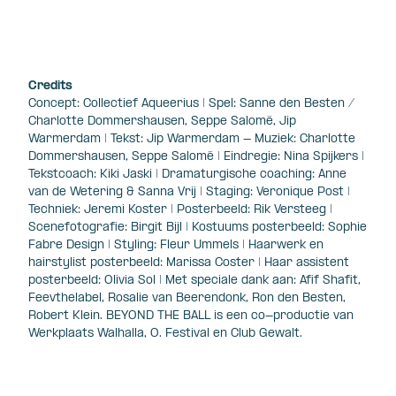
Credits
Concept: Collectief Aqueerius | Spel: Sanne den Besten /
Charlotte Dommershausen, Seppe Salomé, Jip
Warmerdam | Tekst: Jip Warmerdam - Muziek: Charlotte
Dommershausen, Seppe Salomé | Eindregie: Nina Spijkers |
Tekstcoach: Kiki Jaski | Dramaturgische coaching: Anne
van de Wetering & Sanna Vrij | Staging: Veronique Post |
Techniek: Jeremi Koster | Posterbeeld: Rik Versteeg |
Scenefotografie: Birgit Bijl | Kostuums posterbeeld: Sophie
Fabre Design | Styling: Fleur Ummels | Haarwerk en
hairstylist posterbeeld: Marissa Coster | Haar assistent
posterbeeld: Olivia Sol | Met speciale dank aan: Afif Shafit,
Feevthelabel, Rosalie van Beerendonk, Ron den Besten,
Robert Klein. BEYOND THE BALL is een co-productie van
Werkplaats Walhalla, O. Festival en Club Gewalt.